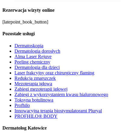
Rezerwacja wizyty online
[latepoint_book_button]
Pozostałe usługi
Dermatoskopia
Dermatologia dorosłych
Alma Laser Rejuve
Peeling chemiczny
Dermatologia dla dzieci
Laser frakcyjny oraz chirurgiczny flaming
Redukcja zmarszczek
Mezoterapia igłowa
Zabiegi mezoterapii igłowej
Zabiegi z wykorzystaniem kwasu hialuronowego
Toksyna botulinowa
Profhilo
Innowacyjna terapia biostymulatorami Pluryal
PROFHILO® BODY
Dermatolog Katowice