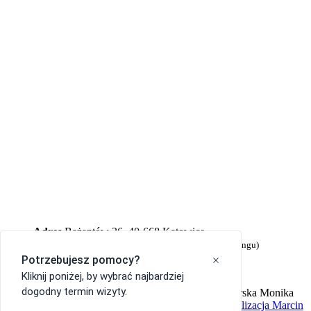
Adres
Bażantów 26, 40-668 Katowice
(Prawe skrzydło budynku, wejście bezpośrednio z parkingu)
Rejestracja
697 064 667
Lekarz
607 153 857
© 2020 Indywidualna Specjalistyczna Praktyka Lekarska Monika
Lembryk-Kudelko. Wszyskie prawa zastrzeżone.
Realizacja Marcin