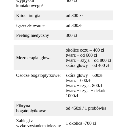
wyprysku
500 zł
kontaktowego/
Kriochirurgia
od 300 zł
Łyżeczkowanie
od 300zł
Peeling medyczny
300 zł
okolice oczu – 400 zł
twarz – od 600 zł
Mezoterapia igłowa
twarz + szyja – od 800 zł
skóra głowy – od 400 zł
Osocze bogatopłytkowe:
skóra głowy – 600zł
twarz – 600zł
twarz + szyja- 800zł
twarz + szyja + dekold –
1000zł
Fibryna
od 450zł / 1 probówka
bogatopłytkowa:
Zabiegi z
1 okolica -700 zł
wykorzystaniem toksyny