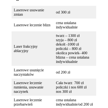
Laserowe usuwanie
od 300 zł
zmian
cena ustalana
Laserowe leczenie blizn
indywidualnie
twarz – 1300 zł
szyja – 800 zł
dekolt -1000 zł
Laser frakcyjny
policzki – 800 zł
ablacyjny
okolica powiek- 400
blizna – cena ustalana
indywidualnie
Laserowe usunięcie
od 200 zł
naczyniaków
Laserowe leczenie
Cała twarz 700 zł
rumienia, usuwanie
policzki i nos 600 zł
naczynek
nos 300 zł
Laserowe leczenie
cena ustalana
przebarwień
indywidualnie/od 200 zł