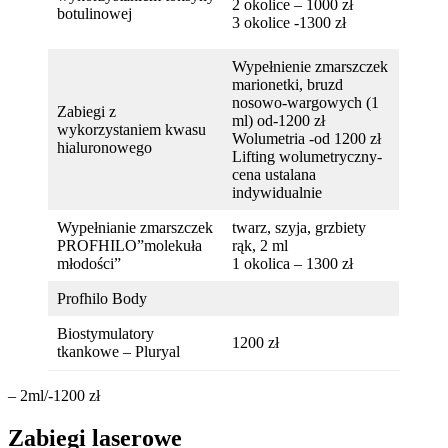
2 okolice – 1000 zł
botulinowej
3 okolice -1300 zł
Wypełnienie zmarszczek
marionetki, bruzd
nosowo-wargowych (1
Zabiegi z
ml) od-1200 zł
wykorzystaniem kwasu
Wolumetria -od 1200 zł
hialuronowego
Lifting wolumetryczny-
cena ustalana
indywidualnie
Wypełnianie zmarszczek
twarz, szyja, grzbiety
PROFHILO”molekuła
rąk, 2 ml
młodości”
1 okolica – 1300 zł
Profhilo Body
Biostymulatory
1200 zł
tkankowe – Pluryal
– 2ml/-1200 zł
Zabiegi laserowe